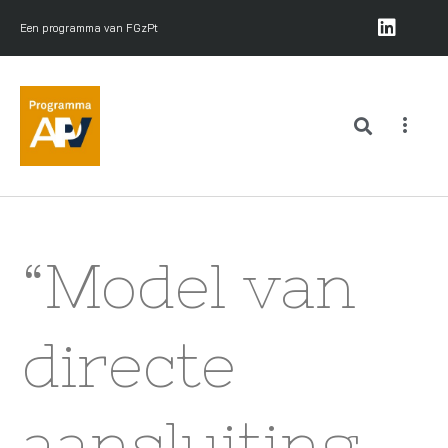
Een programma van FGzPt
“Model van
directe
aansluiting