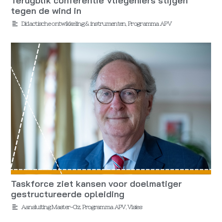
Terugblik conferentie Vliegeniers stijgen
tegen de wind in
Didactische ontwikkeling & instrumenten
,
Programma APV
Taskforce ziet kansen voor doelmatiger
gestructureerde opleiding
Aansluiting Master-Gz
,
Programma APV
,
Visies