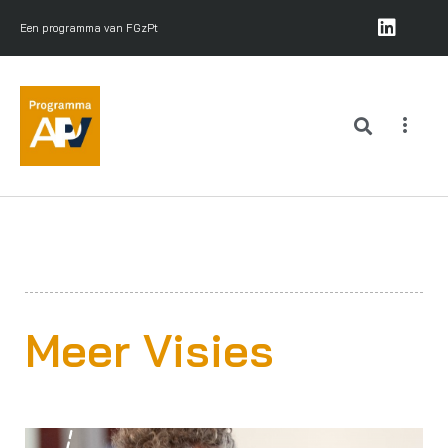
Een programma van FGzPt
Meer Visies