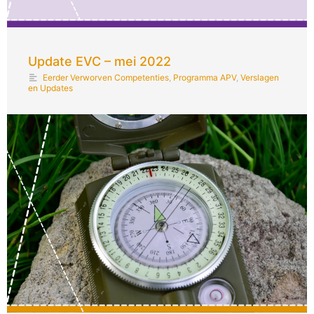
Update EVC – mei 2022
Eerder Verworven Competenties
,
Programma APV
,
Verslagen
en Updates