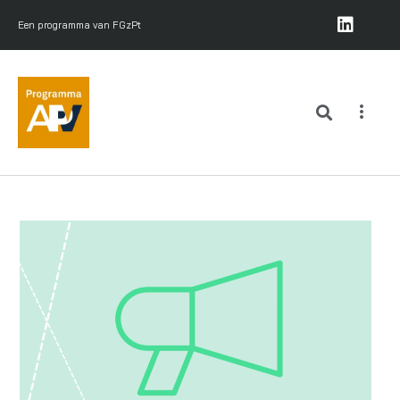
Een programma van FGzPt