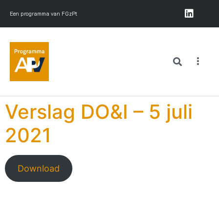
Een programma van FGzPt
Verslag DO&I – 5 juli
2021
Download